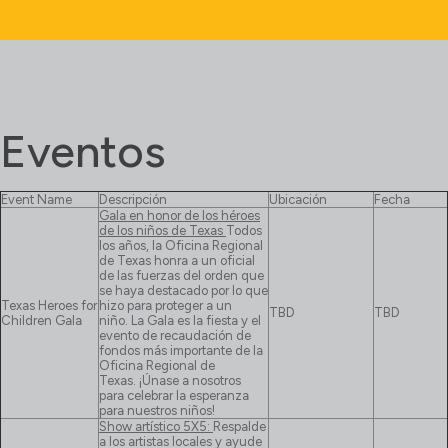
Eventos
Event Name
Descripción
Ubicación
Fecha
Gala en honor de los héroes
de los niños de Texas
Todos
los años, la Oficina Regional
de Texas honra a un oficial
de las fuerzas del orden que
se haya destacado por lo que
Texas Heroes for
hizo para proteger a un
TBD
TBD
Children Gala
niño. La Gala es la fiesta y el
evento de recaudación de
fondos más importante de la
Oficina Regional de
Texas. ¡Únase a nosotros
para celebrar la esperanza
para nuestros niños!
Show artístico 5X5:
Respalde
a los artistas locales y ayude