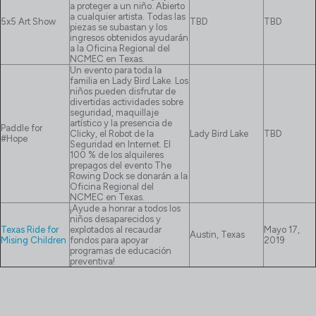
a proteger a un niño. Abierto
a cualquier artista. Todas las
5x5 Art Show
TBD
TBD
piezas se subastan y los
ingresos obtenidos ayudarán
a la Oficina Regional del
NCMEC en Texas.
Un evento para toda la
familia en Lady Bird Lake. Los
niños pueden disfrutar de
divertidas actividades sobre
seguridad, maquillaje
artístico y la presencia de
Paddle for
Clicky, el Robot de la
Lady Bird Lake
TBD
#Hope
Seguridad en Internet. El
100 % de los alquileres
prepagos del evento The
Rowing Dock se donarán a la
Oficina Regional del
NCMEC en Texas.
¡Ayude a honrar a todos los
niños desaparecidos y
Texas Ride for
explotados al recaudar
Mayo 17,
Austin, Texas
Mising Children
fondos para apoyar
2019
programas de educación
preventiva!